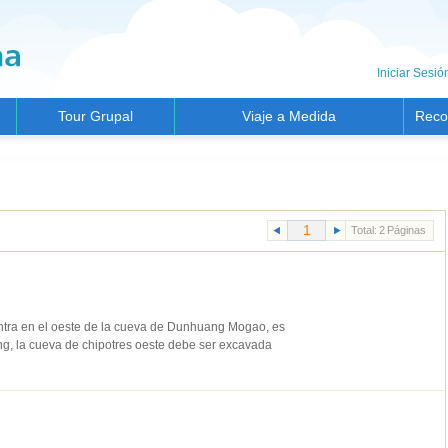
Iniciar Sesió
Tour Grupal
Viaje a Medida
Reco
Total:
2
Páginas
ntra en el oeste de la cueva de Dunhuang Mogao, es
ng, la cueva de chipotres oeste debe ser excavada