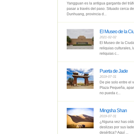
Yangguan es la antigua garganta del tráfi
pasar a través del paso. Situado cerca de
Dunhuang, provincia d...
El Museo de la C
2021-02-02
El Museo de la Ciuda
reliquias culturales,
reliquias c...
Puerta de Jade
2019-07-31
De pie solo entre el 
Plaza Pequeña, apare
no pueda c...
Mingsha Shan
2019-07-31
¿Alguna vez has oído
deslizas por sus lad
desértica? Aquí ...