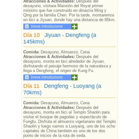
Atracciones & Actividades:
Después del
desayuno, visitara Mansión del Royal primer
ministro que fue construido en dinastía Ming y
Qing por la familia Chen. Por la tarde, montaremos
en bici a Jiyuan, donde hay una distancia de 85km.
breve introduzione
Día 10
Jiyuan - Dengfeng (a
145kms)
Comida:
Desayuno, Almuerzo, Cena
Atracciones & Actividades:
Después del
desayuno, monta en bici alrededor de Jiyuan,
disfrutando el paisaje hermoso de la naturaleza y
llega a Dengfeng, el origen de Kung Fu.
breve introduzione
Día 11
Dengfeng - Luoyang (a
70kms)
Comida:
Desayuno, Almuerzo, Cena
Atracciones & Actividades:
Después del
desayuno, monta en bici al Templo Shaolin para
visitar el bosque de pagodas y espectáculo de
Fungfu. Disfruta el almuerzo vigetariano del Templo
Shaolin y luego vamos a Luoyang, uno de los ocho
capitales de China también es uno de los dos
punto de inicios de la ruta de seda.