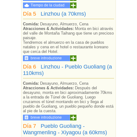
Tiempo de la ciudad
Día 5
Linzhou (a 70kms)
Comida:
Desayuno, Almuerzo, Cena
Atracciones & Actividades:
Monta en bici através
del valle de Montaña Taihang que tiene un precioso
paisaje.
Tendremos el almuerzo en la casa de pueblos
natales y cena en el hotel o restaurante koreano
que cerca del Hotel.
breve introduzione
Día 6
Linzhou - Pueblo Guoliang (a
110kms)
Comida:
Desayuno, Almuerzo, Cena
Atracciones & Actividades:
Después del
desayuno, monta en bici aproximadamente 70kms
a la entrada de Túnel de Guoliang. Luego
cruzamos el túnel montando en bici y llega al
pueblo de Guoliang, un pueblo pequeño donde está
al pie de la cuesta.
breve introduzione
Día 7
Pueblo Guoliang -
Wangmenling - Xiyagou (a 60kms)