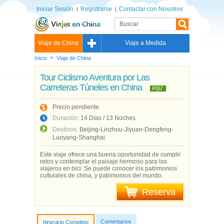
Iniciar Sesión
Registrarse
Contactar con Nosotros
Viaje de China
Viaje a Medida
>
Inicio
Viaje de China
Tour Ciclismo Aventura por Las
Carreteras Túneles en China
P057
Precio pendiente
Duración:
14 Días / 13 Noches
Destinos:
Beijing-Linzhou-Jiyuan-Dengfeng-
Luoyang-Shanghai
Este viaje ofrece una buena oportunidad de cumplir
retos y contemplar el paisaje hermoso para los
viajeros en bici. Se puede conocer los patrimonios
culturales de china, y patrimonios del mundo.
Reserva
Comentarios
Itinerario Completo