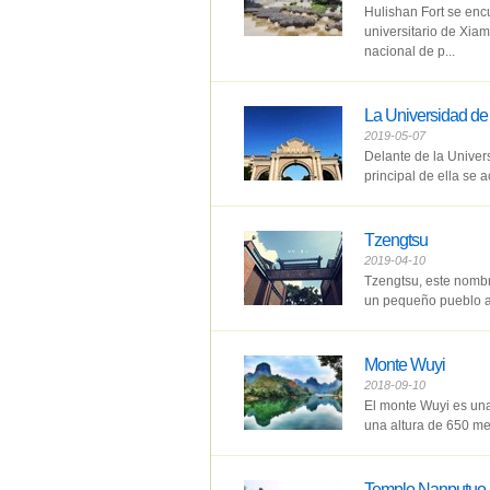
Hulishan Fort se enc
universitario de Xia
nacional de p...
La Universidad d
2019-05-07
Delante de la Univer
principal de ella se 
Tzengtsu
2019-04-10
Tzengtsu, este nombr
un pequeño pueblo a
Monte Wuyi
2018-09-10
El monte Wuyi es una
una altura de 650 me
Templo Nanputuo