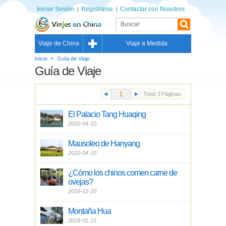
Iniciar Sesión
Registrarse
Contactar con Nosotros
Viaje de China
Viaje a Medida
>
Inicio
Guía de Viaje
Guía de Viaje
Total:
3
Páginas
El Palacio Tang Huaqing
2020-04-10
Mausoleo de Hanyang
2020-04-10
¿Cómo los chinos comen carne de
ovejas?
2019-12-20
Montaña Hua
2018-01-15