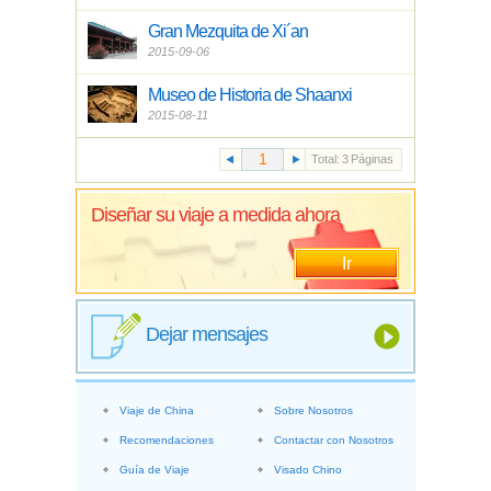
Gran Mezquita de Xi´an
2015-09-06
Museo de Historia de Shaanxi
2015-08-11
Total:
3
Páginas
Diseñar su viaje a medida ahora
Ir
Dejar mensajes
Viaje de China
Sobre Nosotros
Recomendaciones
Contactar con Nosotros
Guía de Viaje
Visado Chino