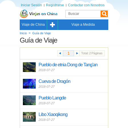
Iniciar Sesión
Registrarse
Contactar con Nosotros
Viaje de China
Viaje a Medida
>
Inicio
Guía de Viaje
Guía de Viaje
Total:
2
Páginas
Pueblo de etnia Dong de Tang'an
2018-07-27
Cueva de Dragón
2018-07-27
Pueblo Langde
2018-07-27
Libo Xiaoqikong
2018-07-27