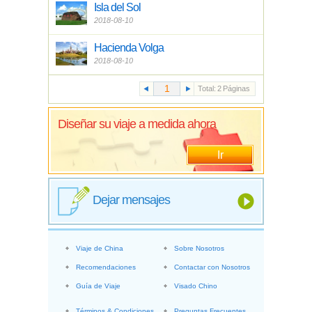
Isla del Sol
2018-08-10
Hacienda Volga
2018-08-10
Total:
2
Páginas
Diseñar su viaje a medida ahora
Ir
Dejar mensajes
Viaje de China
Sobre Nosotros
Recomendaciones
Contactar con Nosotros
Guía de Viaje
Visado Chino
Términos & Condiciones
Preguntas Frecuentes