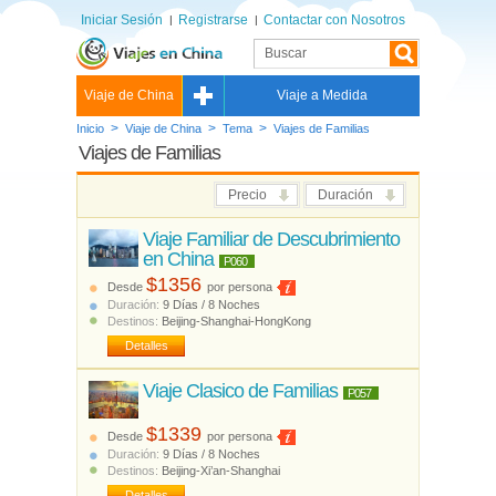
Iniciar Sesión
Registrarse
Contactar con Nosotros
Viaje de China
Viaje a Medida
>
>
>
Inicio
Viaje de China
Tema
Viajes de Familias
Viajes de Familias
Precio
Duración
Viaje Familiar de Descubrimiento
en China
P060
$1356
Desde
por persona
Duración:
9 Días / 8 Noches
Destinos:
Beijing-Shanghai-HongKong
Detalles
Viaje Clasico de Familias
P057
$1339
Desde
por persona
Duración:
9 Días / 8 Noches
Destinos:
Beijing-Xi’an-Shanghai
Detalles