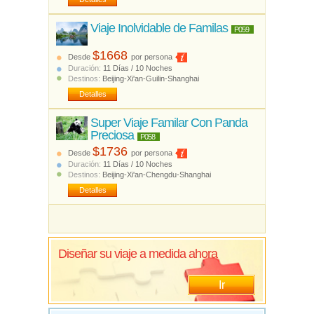
Viaje Inolvidable de Familas
P059
$1668
Desde
por persona
Duración:
11 Días / 10 Noches
Destinos:
Beijing-Xi'an-Guilin-Shanghai
Detalles
Super Viaje Familar Con Panda
Preciosa
P058
$1736
Desde
por persona
Duración:
11 Días / 10 Noches
Destinos:
Beijing-Xi'an-Chengdu-Shanghai
Detalles
Diseñar su viaje a medida ahora
Ir