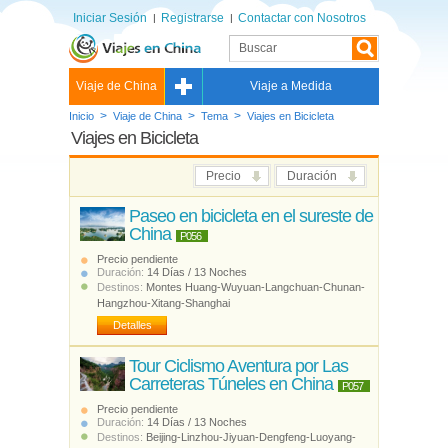
Iniciar Sesión
Registrarse
Contactar con Nosotros
Viaje de China
Viaje a Medida
>
>
>
Inicio
Viaje de China
Tema
Viajes en Bicicleta
Viajes en Bicicleta
Precio
Duración
Paseo en bicicleta en el sureste de
China
P056
Precio pendiente
Duración:
14 Días / 13 Noches
Destinos:
Montes Huang-Wuyuan-Langchuan-Chunan-
Hangzhou-Xitang-Shanghai
Detalles
Tour Ciclismo Aventura por Las
Carreteras Túneles en China
P057
Precio pendiente
Duración:
14 Días / 13 Noches
Destinos:
Beijing-Linzhou-Jiyuan-Dengfeng-Luoyang-