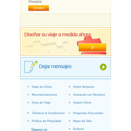
Shanghai
Detalles
Diseñar su viaje a medida ahora
Ir
Dejar mensajes
Viaje de China
Sobre Nosotros
Recomendaciones
Contactar con Nosotros
Guía de Viaje
Visado Chino
Términos & Condiciones
Preguntas Frecuentes
Política de Privacidad
Mapa de Sitio
Enlaces
Síganos en