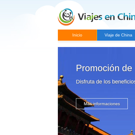
Inicio
Viaje de China
Promoción de E
Disfruta de los benefici
Más informaciones