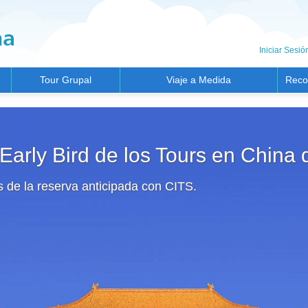
Iniciar Sesió
Tour Grupal
Viaje a Medida
Reco
arly Bird de los Tours en China 
os de la reserva anticipada con CITS.