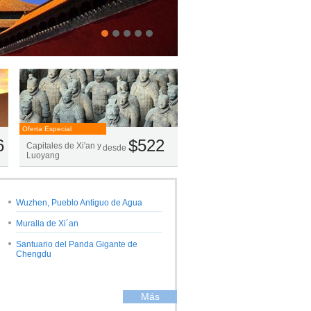
Oferta Especial
6
$522
Capitales de Xi'an y
desde
Luoyang
Wuzhen, Pueblo Antiguo de Agua
Muralla de Xi´an
Santuario del Panda Gigante de
Chengdu
Más