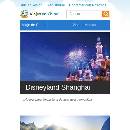
Iniciar Sesión
Registrarse
Contactar con Nosotros
Viaje de China
Viaje a Medida
Disneyland Shanghai
Viaje
¡Nueva experiencia llena de aventura y emoción!
Viaje en tre